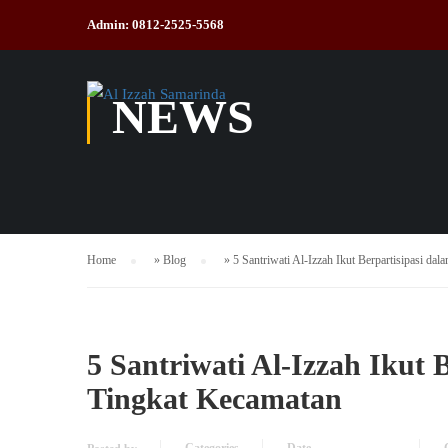
Admin: 0812-2525-5568
NEWS
Home
»
Blog
»
5 Santriwati Al-Izzah Ikut Berpartisipasi d
5 Santriwati Al-Izzah Ikut
Tingkat Kecamatan