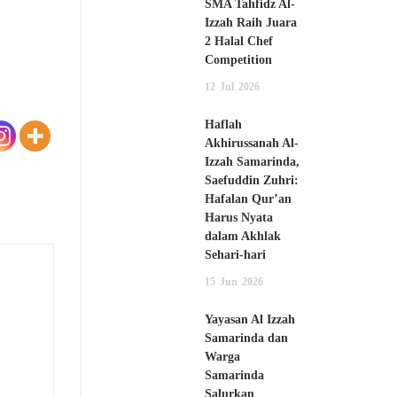
SMA Tahfidz Al-
Izzah Raih Juara
2 Halal Chef
Competition
12
Jul
2026
Haflah
Akhirussanah Al-
Izzah Samarinda,
Saefuddin Zuhri:
Hafalan Qur’an
Harus Nyata
dalam Akhlak
Sehari-hari
15
Jun
2026
Yayasan Al Izzah
Samarinda dan
Warga
Samarinda
Salurkan