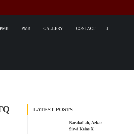
SPMB
PMB
GALLERY
CONTACT
MTQ
LATEST POSTS
Barakallah, Azka:
Siswi Kelas X