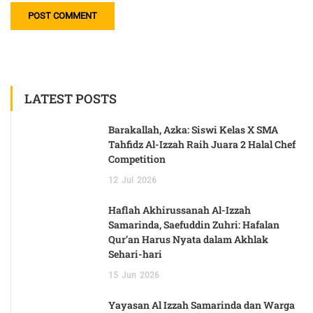
LATEST POSTS
Barakallah, Azka: Siswi Kelas X SMA
Tahfidz Al-Izzah Raih Juara 2 Halal Chef
Competition
12
Jul
2026
Haflah Akhirussanah Al-Izzah
Samarinda, Saefuddin Zuhri: Hafalan
Qur’an Harus Nyata dalam Akhlak
Sehari-hari
15
Jun
2026
Yayasan Al Izzah Samarinda dan Warga