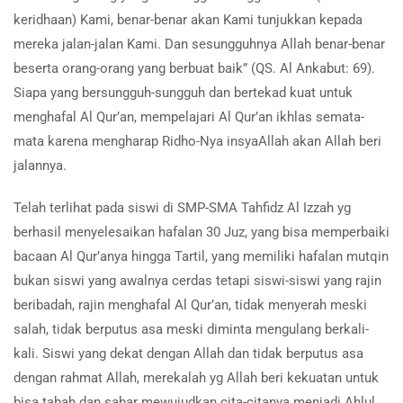
keridhaan) Kami, benar-benar akan Kami tunjukkan kepada
mereka jalan-jalan Kami. Dan sesungguhnya Allah benar-benar
beserta orang-orang yang berbuat baik” (QS. Al Ankabut: 69).
Siapa yang bersungguh-sungguh dan bertekad kuat untuk
menghafal Al Qur’an, mempelajari Al Qur’an ikhlas semata-
mata karena mengharap Ridho-Nya insyaAllah akan Allah beri
jalannya.
Telah terlihat pada siswi di SMP-SMA Tahfidz Al Izzah yg
berhasil menyelesaikan hafalan 30 Juz, yang bisa memperbaiki
bacaan Al Qur’anya hingga Tartil, yang memiliki hafalan mutqin
bukan siswi yang awalnya cerdas tetapi siswi-siswi yang rajin
beribadah, rajin menghafal Al Qur’an, tidak menyerah meski
salah, tidak berputus asa meski diminta mengulang berkali-
kali. Siswi yang dekat dengan Allah dan tidak berputus asa
dengan rahmat Allah, merekalah yg Allah beri kekuatan untuk
bisa tabah dan sabar mewujudkan cita-citanya menjadi Ahlul