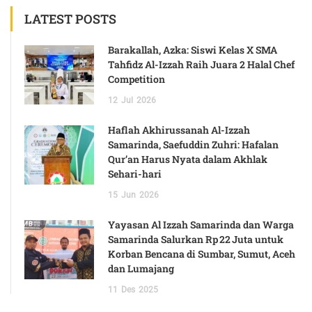
LATEST POSTS
Barakallah, Azka: Siswi Kelas X SMA
Tahfidz Al-Izzah Raih Juara 2 Halal Chef
Competition
12
Jul
2026
Haflah Akhirussanah Al-Izzah
Samarinda, Saefuddin Zuhri: Hafalan
Qur’an Harus Nyata dalam Akhlak
Sehari-hari
15
Jun
2026
Yayasan Al Izzah Samarinda dan Warga
Samarinda Salurkan Rp 22 Juta untuk
Korban Bencana di Sumbar, Sumut, Aceh
dan Lumajang
11
Des
2025