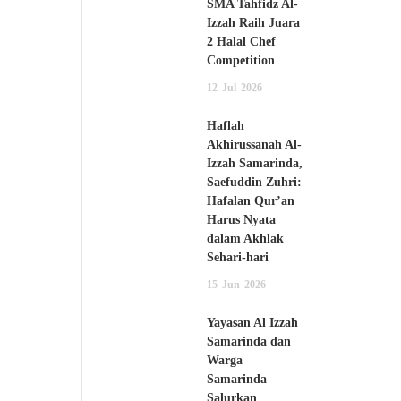
SMA Tahfidz Al-
Izzah Raih Juara
2 Halal Chef
Competition
12
Jul
2026
Haflah
Akhirussanah Al-
Izzah Samarinda,
Saefuddin Zuhri:
Hafalan Qur’an
Harus Nyata
dalam Akhlak
Sehari-hari
15
Jun
2026
Yayasan Al Izzah
Samarinda dan
Warga
Samarinda
Salurkan