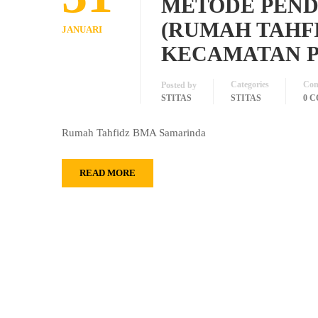
METODE PEND
(RUMAH TAHFI
JANUARI
KECAMATAN 
Categories
Com
Posted by
STITAS
STITAS
0 
Rumah Tahfidz BMA Samarinda
READ MORE