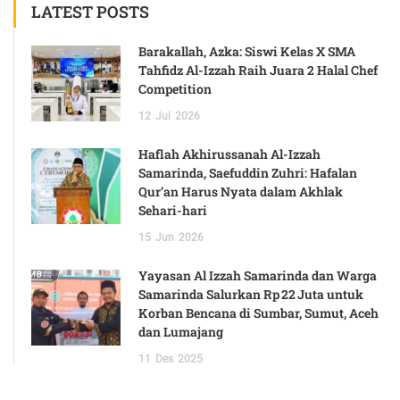
LATEST POSTS
Barakallah, Azka: Siswi Kelas X SMA
Tahfidz Al-Izzah Raih Juara 2 Halal Chef
Competition
12
Jul
2026
Haflah Akhirussanah Al-Izzah
Samarinda, Saefuddin Zuhri: Hafalan
Qur’an Harus Nyata dalam Akhlak
Sehari-hari
15
Jun
2026
Yayasan Al Izzah Samarinda dan Warga
Samarinda Salurkan Rp 22 Juta untuk
Korban Bencana di Sumbar, Sumut, Aceh
dan Lumajang
11
Des
2025