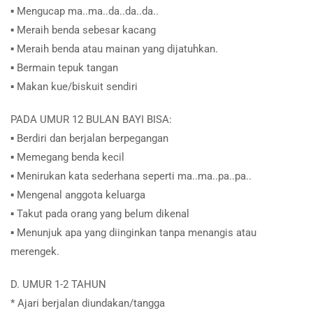
▪︎ Mengucap ma..ma..da..da..da..
▪︎ Meraih benda sebesar kacang
▪︎ Meraih benda atau mainan yang dijatuhkan.
▪︎ Bermain tepuk tangan
▪︎ Makan kue/biskuit sendiri
PADA UMUR 12 BULAN BAYI BISA:
▪︎ Berdiri dan berjalan berpegangan
▪︎ Memegang benda kecil
▪︎ Menirukan kata sederhana seperti ma..ma..pa..pa..
▪︎ Mengenal anggota keluarga
▪︎ Takut pada orang yang belum dikenal
▪︎ Menunjuk apa yang diinginkan tanpa menangis atau
merengek.
D. UMUR 1-2 TAHUN
* Ajari berjalan diundakan/tangga