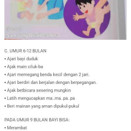
C. UMUR 6-12 BULAN
▪︎ Ajari bayi duduk
▪︎ Ajak main ciluk-ba
▪︎ Ajari memegang benda kecil dengan 2 jari.
▪︎ Ajari berdiri dan berjalan dengan berpegangan.
▪︎ Ajak betbicara sesering mungkin
▪︎ Latih mengucapkan ma..ma..pa..pa
▪︎ Beri mainan yang aman dipukul-pukul
PADA UMUR 9 BULAN BAYI BISA:
▪︎ Merambat