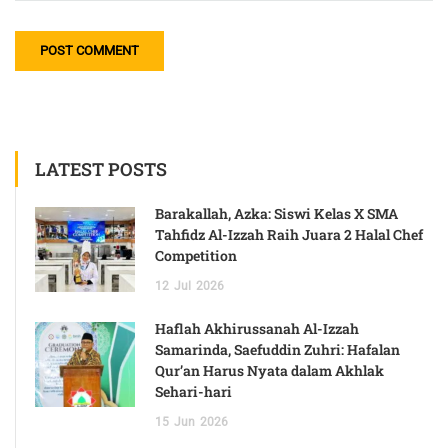
LATEST POSTS
Barakallah, Azka: Siswi Kelas X SMA
Tahfidz Al-Izzah Raih Juara 2 Halal Chef
Competition
12
Jul
2026
Haflah Akhirussanah Al-Izzah
Samarinda, Saefuddin Zuhri: Hafalan
Qur’an Harus Nyata dalam Akhlak
Sehari-hari
15
Jun
2026