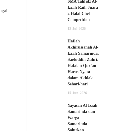
SMA Tahfidz Al-
Izzah Raih Juara
agai
2 Halal Chef
Competition
12
Jul
2026
Haflah
Akhirussanah Al-
Izzah Samarinda,
Saefuddin Zuhri:
Hafalan Qur’an
Harus Nyata
dalam Akhlak
Sehari-hari
15
Jun
2026
Yayasan Al Izzah
Samarinda dan
Warga
Samarinda
Salurkan