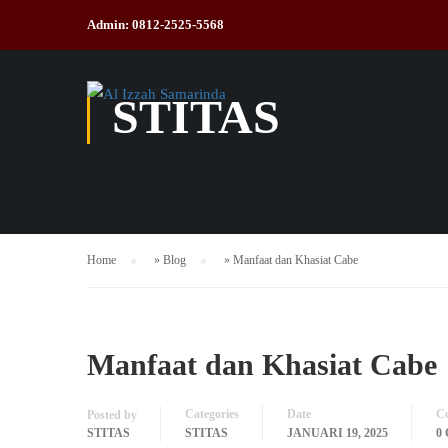
Admin: 0812-2525-5568
STITAS
Home
»
Blog
»
Manfaat dan Khasiat Cabe
Manfaat dan Khasiat Cabe
Categories
Date
C
Posted by
STITAS
STITAS
JANUARI 19, 2025
0