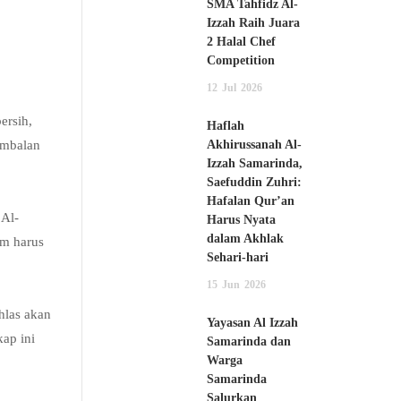
SMA Tahfidz Al-
Izzah Raih Juara
2 Halal Chef
Competition
12
Jul
2026
ersih,
Haflah
imbalan
Akhirussanah Al-
Izzah Samarinda,
Saefuddin Zuhri:
Hafalan Qur’an
 Al-
Harus Nyata
dalam Akhlak
im harus
Sehari-hari
15
Jun
2026
khlas akan
Yayasan Al Izzah
ap ini
Samarinda dan
Warga
Samarinda
Salurkan