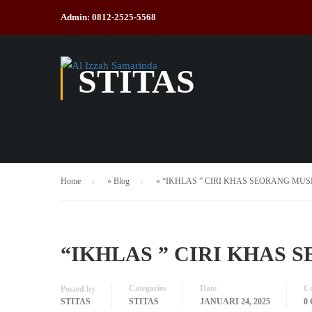
Admin: 0812-2525-5568
STITAS
Home
»
Blog
»
“IKHLAS ” CIRI KHAS SEORANG MUS
“IKHLAS ” CIRI KHAS
Categories
Date
C
Posted by
STITAS
STITAS
JANUARI 24, 2025
0