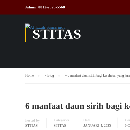
Admin: 0812-2525-5568
STITAS
Home
»
Blog
»
6 manfaat daun sirih bagi kesehatan yang jara
6 manfaat daun sirih bagi 
Categories
Date
Co
Posted by
STITAS
STITAS
JANUARI 4, 2025
0 