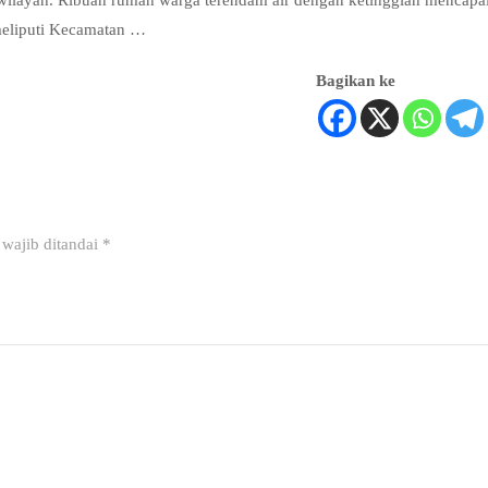
 wilayah. Ribuan rumah warga terendam air dengan ketinggian mencapa
meliputi Kecamatan …
Bagikan ke
wajib ditandai
*