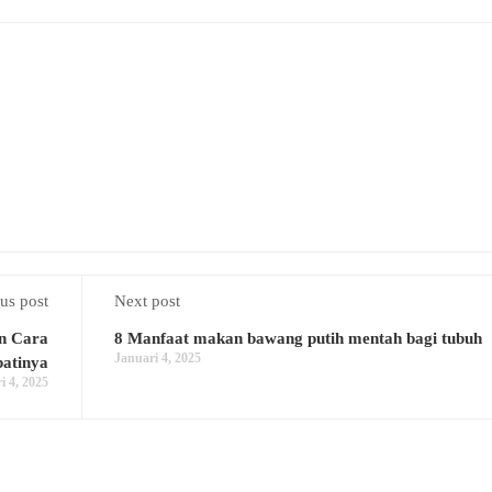
us post
Next post
an Cara
8 Manfaat makan bawang putih mentah bagi tubuh
Januari 4, 2025
atinya
i 4, 2025