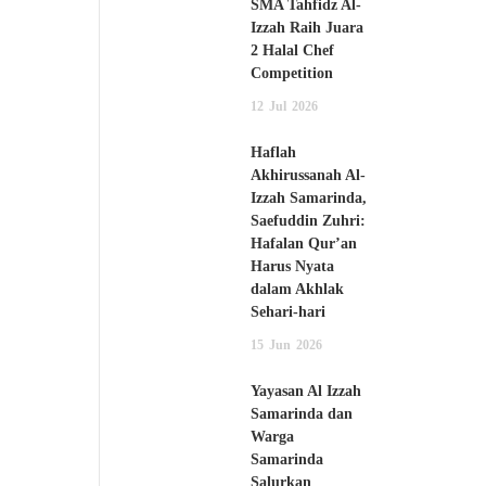
SMA Tahfidz Al-
Izzah Raih Juara
2 Halal Chef
Competition
12
Jul
2026
Haflah
Akhirussanah Al-
Izzah Samarinda,
Saefuddin Zuhri:
Hafalan Qur’an
Harus Nyata
dalam Akhlak
Sehari-hari
15
Jun
2026
Yayasan Al Izzah
Samarinda dan
Warga
Samarinda
Salurkan