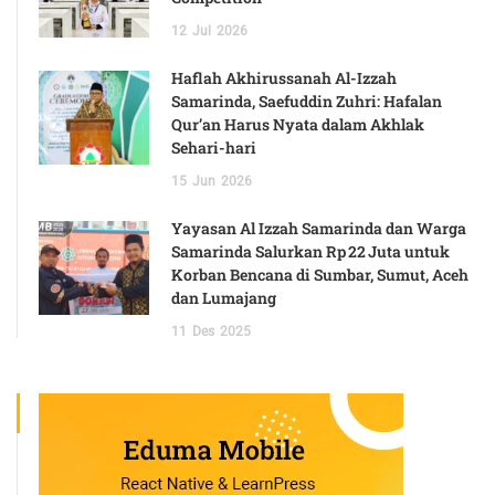
12
Jul
2026
Haflah Akhirussanah Al-Izzah
Samarinda, Saefuddin Zuhri: Hafalan
Qur’an Harus Nyata dalam Akhlak
Sehari-hari
15
Jun
2026
Yayasan Al Izzah Samarinda dan Warga
Samarinda Salurkan Rp 22 Juta untuk
Korban Bencana di Sumbar, Sumut, Aceh
dan Lumajang
11
Des
2025