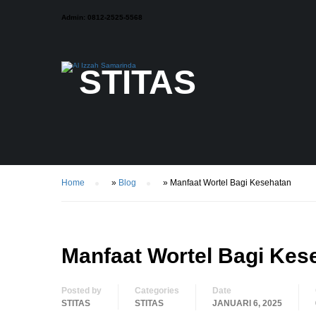
Admin: 0812-2525-5568
STITAS
Home
»
Blog
»
Manfaat Wortel Bagi Kesehatan
Manfaat Wortel Bagi Kes
Posted by
Categories
Date
STITAS
STITAS
JANUARI 6, 2025