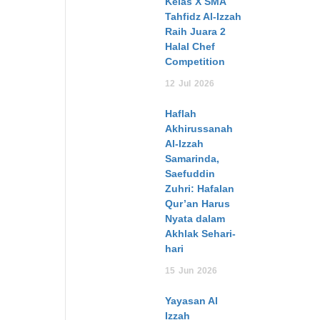
Kelas X SMA
Tahfidz Al-Izzah
Raih Juara 2
Halal Chef
Competition
12
Jul
2026
Haflah
Akhirussanah
Al-Izzah
Samarinda,
Saefuddin
Zuhri: Hafalan
Qur’an Harus
Nyata dalam
Akhlak Sehari-
hari
15
Jun
2026
Yayasan Al
Izzah