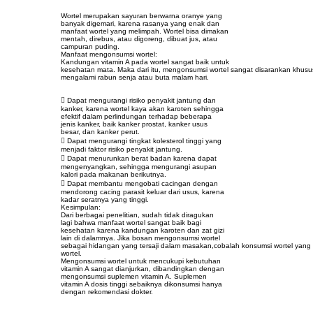
Wortel merupakan sayuran berwarna oranye yang
banyak digemari, karena rasanya yang enak dan
manfaat wortel yang melimpah. Wortel bisa dimakan
mentah, direbus, atau digoreng, dibuat jus, atau
campuran puding.
Manfaat mengonsumsi wortel:
Kandungan vitamin A pada wortel sangat baik untuk
kesehatan mata. Maka dari itu, mengonsumsi wortel sangat disarankan khus
mengalami rabun senja atau buta malam hari.
 Dapat mengurangi risiko penyakit jantung dan
kanker, karena wortel kaya akan karoten sehingga
efektif dalam perlindungan terhadap beberapa
jenis kanker, baik kanker prostat, kanker usus
besar, dan kanker perut.
 Dapat mengurangi tingkat kolesterol tinggi yang
menjadi faktor risiko penyakit jantung.
 Dapat menurunkan berat badan karena dapat
mengenyangkan, sehingga mengurangi asupan
kalori pada makanan berikutnya.
 Dapat membantu mengobati cacingan dengan
mendorong cacing parasit keluar dari usus, karena
kadar seratnya yang tinggi.
Kesimpulan:
Dari berbagai penelitian, sudah tidak diragukan
lagi bahwa manfaat wortel sangat baik bagi
kesehatan karena kandungan karoten dan zat gizi
lain di dalamnya. Jika bosan mengonsumsi wortel
sebagai hidangan yang tersaji dalam masakan,cobalah konsumsi wortel yang 
wortel.
Mengonsumsi wortel untuk mencukupi kebutuhan
vitamin A sangat dianjurkan, dibandingkan dengan
mengonsumsi suplemen vitamin A. Suplemen
vitamin A dosis tinggi sebaiknya dikonsumsi hanya
dengan rekomendasi dokter.