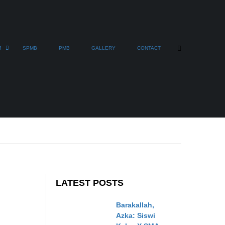
M
SPMB
PMB
GALLERY
CONTACT
LATEST POSTS
Barakallah,
Azka: Siswi