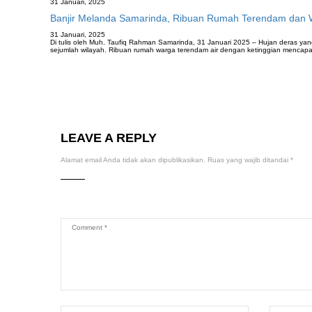
31 Januari, 2025
Banjir Melanda Samarinda, Ribuan Rumah Terendam dan
31 Januari, 2025
Di tulis oleh Muh. Taufiq Rahman Samarinda, 31 Januari 2025 – Hujan deras ya
sejumlah wilayah. Ribuan rumah warga terendam air dengan ketinggian mencap
LEAVE A REPLY
Alamat email Anda tidak akan dipublikasikan.
Ruas yang wajib ditandai
*