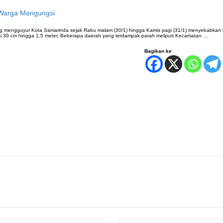
 Warga Mengungsi
ng mengguyur Kota Samarinda sejak Rabu malam (30/1) hingga Kamis pagi (31/1) menyebabkan b
ai 30 cm hingga 1,5 meter. Beberapa daerah yang terdampak parah meliputi Kecamatan …
Bagikan ke