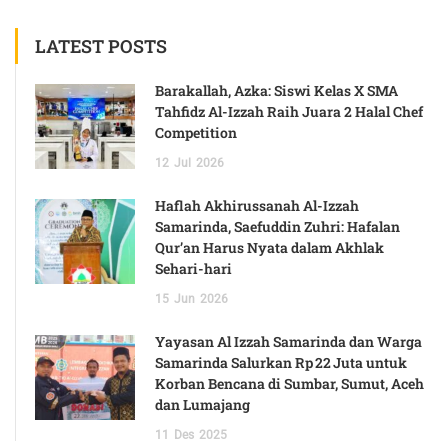
LATEST POSTS
Barakallah, Azka: Siswi Kelas X SMA
Tahfidz Al-Izzah Raih Juara 2 Halal Chef
Competition
12
Jul
2026
Haflah Akhirussanah Al-Izzah
Samarinda, Saefuddin Zuhri: Hafalan
Qur’an Harus Nyata dalam Akhlak
Sehari-hari
15
Jun
2026
Yayasan Al Izzah Samarinda dan Warga
Samarinda Salurkan Rp 22 Juta untuk
Korban Bencana di Sumbar, Sumut, Aceh
dan Lumajang
11
Des
2025